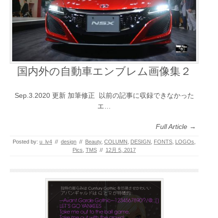
国内外の自動車エンブレム画像集２
Sep.3.2020 更新 加筆修正 以前の記事に収録できなかった
エ…
Full Article →
Posted by:
u_lv4
//
design
//
Beauty
,
COLUMN
,
DESIGN
,
FONTS
,
LOGOs
,
Pics
,
TMS
//
12月 5, 2017