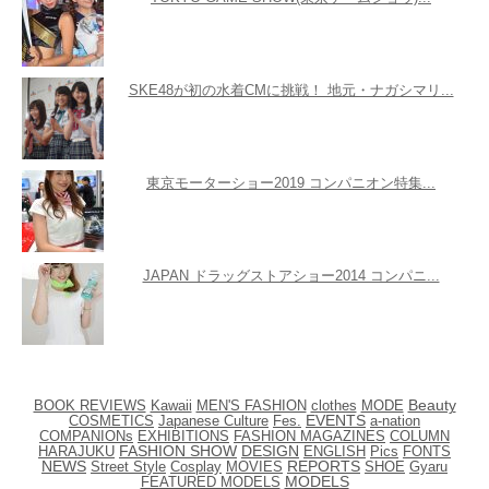
SKE48が初の水着CMに挑戦！ 地元・ナガシマリ...
東京モーターショー2019 コンパニオン特集...
JAPAN ドラッグストアショー2014 コンパニ...
BOOK REVIEWS
Kawaii
MEN'S FASHION
clothes
MODE
Beauty
EVENTS
COSMETICS
Japanese Culture
Fes.
a-nation
EXHIBITIONS
FASHION MAGAZINES
COLUMN
COMPANIONs
HARAJUKU
FASHION SHOW
DESIGN
ENGLISH
Pics
FONTS
NEWS
Street Style
Cosplay
REPORTS
SHOE
MOVIES
Gyaru
FEATURED MODELS
MODELS