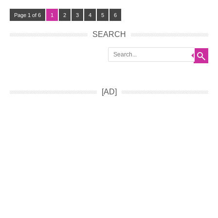
Page 1 of 6
1
2
3
4
5
6
SEARCH
Search
[AD]