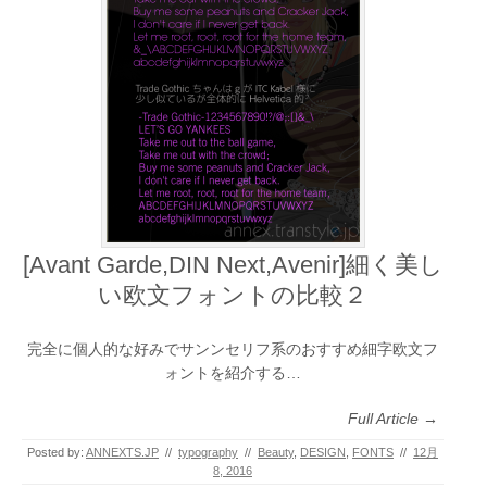
[Avant Garde,DIN Next,Avenir]細く美し
い欧文フォントの比較２
完全に個人的な好みでサンンセリフ系のおすすめ細字欧文フ
ォントを紹介する…
Full Article →
Posted by:
ANNEXTS.JP
//
typography
//
Beauty
,
DESIGN
,
FONTS
//
12月
8, 2016