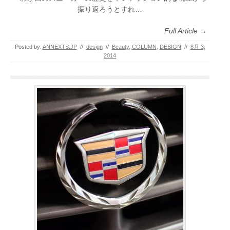
振り返ろうとすれ…
Full Article →
Posted by:
ANNEXTS.JP
//
design
//
Beauty
,
COLUMN
,
DESIGN
//
8月 3,
2014