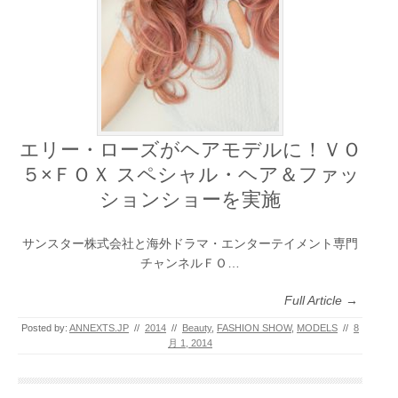
エリー・ローズがヘアモデルに！ＶＯ
５×ＦＯＸ スペシャル・ヘア＆ファッ
ションショーを実施
サンスター株式会社と海外ドラマ・エンターテイメント専門
チャンネルＦＯ…
Full Article →
Posted by:
ANNEXTS.JP
//
2014
//
Beauty
,
FASHION SHOW
,
MODELS
//
8
月 1, 2014