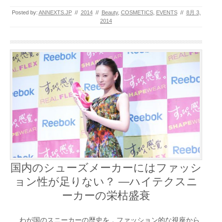
Posted by:
ANNEXTS.JP
//
2014
//
Beauty
,
COSMETICS
,
EVENTS
//
8月 3,
2014
国内のシューズメーカーにはファッシ
ョン性が足りない？ ―ハイテクスニ
ーカーの栄枯盛衰
わが国のスニーカーの歴史を，ファッション的な視座から