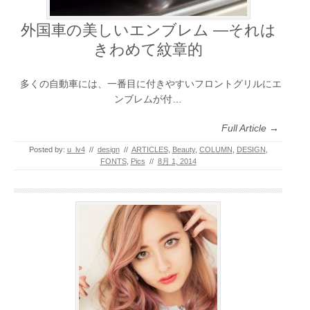
外国車の美しいエンブレム ―それは
きわめて紋章的
多くの自動車には、一番目に付きやすいフロントグリルにエ
ンブレムが付…
Full Article →
Posted by:
u_lv4
//
design
//
ARTICLES
,
Beauty
,
COLUMN
,
DESIGN
,
FONTS
,
Pics
//
8月 1, 2014