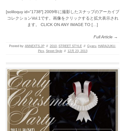
[soliloquy id=”1738″] 2009年に撮影したスナップのアーカイブ
コレクションVol.1です。画像をクリックすると拡大表示され
ます。 CLICK ON ANY IMAGE TO […]
Full Article →
Posted by:
ANNEXTS.JP
//
2010
,
STREET STYLE
//
Gyaru
,
HARAJUKU
,
Pics
,
Street Style
//
12月 23, 2013