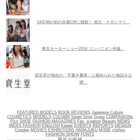
SKE48が初の水着CMに挑戦！ 地元・ナガシマリ...
東京モーターショー2019 コンパニオン特集...
資生堂が独自の「手書き書体」に秘められた秘話を公
開...
FEATURED MODELS
BOOK REVIEWS
Japanese Culture
COSMETICS
MODELS
COLUMN
Street Style
Gyaru
COMPANIONs
NEWS
Pics
SHOE
FASHION MAGAZINES
Fes.
Beauty
a-nation
EVENTS
MEN'S FASHION
ENGLISH
Kawaii
REPORTS
DESIGN
Cosplay
EXHIBITIONS
HARAJUKU
MODE
clothes
MOVIES
FASHION SHOW
FONTS
最近の投稿