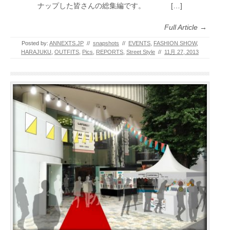
ナップした皆さんの総集編です。 […]
Full Article →
Posted by:
ANNEXTS.JP
//
snapshots
//
EVENTS
,
FASHION SHOW
,
HARAJUKU
,
OUTFITS
,
Pics
,
REPORTS
,
Street Style
//
11月 27, 2013