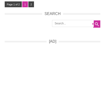
Page 1 of 2
1
2
SEARCH
Search
[AD]