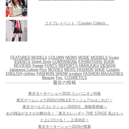
コスプレイベント「Cosplay Collecti...
NEWS
FEATURED MODELS
COLUMN
MODE
MODELS
Gyaru
EVENTS
Street Style
EXHIBITIONS
BOOK
COMPANIONs
REVIEWS
Kawaii
FONTS
REPORTS
HARAJUKU
DESIGN
Japanese Culture
Pics
MEN'S FASHION
SHOE
Cosplay
MOVIES
ENGLISH
clothes
FASHION SHOW
FASHION MAGAZINES
a-nation
Beauty
Fes.
COSMETICS
最近の投稿
東京モーターショー2019 コンパニオン特集
東京ゲームショウ2020のONLILEヴィジュアルはこれだ！
東京ガールズコレクション2020SS，無観客開催へ
あの雑誌がまさかの舞台化！「東京カレンダー THE STAGE 私はもっ
と上に行ける！」上演決定！
東京モーターショー2019が開幕