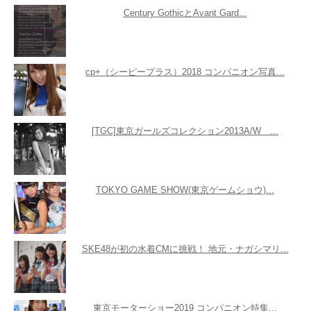
Century GothicとAvant Gard...
cp+（シーピープラス）2018 コンパニオン写真...
[TGC]東京ガールズコレクション2013A/W ...
TOKYO GAME SHOW(東京ゲームショウ)...
SKE48が初の水着CMに挑戦！ 地元・ナガシマリ...
東京モーターショー2019 コンパニオン特集...