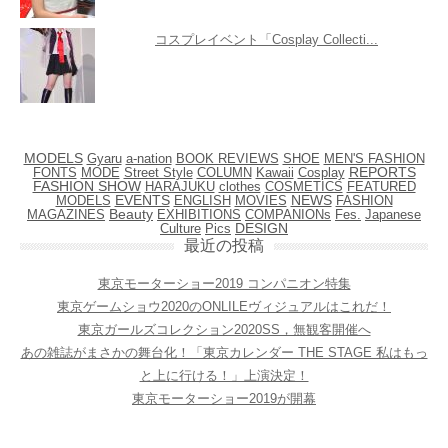
コスプレイベント「Cosplay Collecti...
MODELS
BOOK REVIEWS
SHOE
MEN'S FASHION
Gyaru
a-nation
FONTS
MODE
Street Style
COLUMN
Kawaii
Cosplay
REPORTS
FASHION SHOW
HARAJUKU
clothes
COSMETICS
FEATURED
EVENTS
NEWS
MODELS
ENGLISH
FASHION
MOVIES
MAGAZINES
Beauty
EXHIBITIONS
Fes.
Japanese
COMPANIONs
Culture
Pics
DESIGN
最近の投稿
東京モーターショー2019 コンパニオン特集
東京ゲームショウ2020のONLILEヴィジュアルはこれだ！
東京ガールズコレクション2020SS，無観客開催へ
あの雑誌がまさかの舞台化！「東京カレンダー THE STAGE 私はもっ
と上に行ける！」上演決定！
東京モーターショー2019が開幕