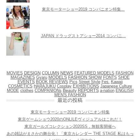
東京モーターショー2019 コンパニオン特集...
JAPAN ドラッグストアショー2014 コンパニ...
NEWS
DESIGN
COLUMN
FEATURED MODELS
FASHION
MOVIES
MAGAZINES
MODELS
FASHION SHOW
FONTS
SHOE
Gyaru
EVENTS
BOOK REVIEWS
Pics
Street Style
Fes.
Kawaii
COSMETICS
HARAJUKU
Cosplay
EXHIBITIONS
Japanese Culture
MODE
clothes
Beauty
REPORTS
ENGLISH
COMPANIONs
a-nation
MEN'S FASHION
最近の投稿
東京モーターショー2019 コンパニオン特集
東京ゲームショウ2020のONLILEヴィジュアルはこれだ！
東京ガールズコレクション2020SS，無観客開催へ
あの雑誌がまさかの舞台化！「東京カレンダー THE STAGE 私はもっ