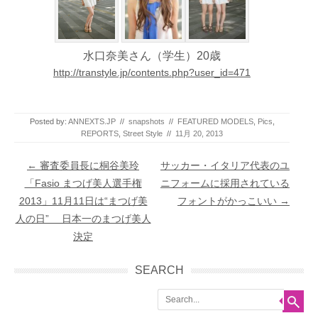
水口奈美さん（学生）20歳
http://transtyle.jp/contents.php?user_id=471
Posted by:
ANNEXTS.JP
//
snapshots
//
FEATURED MODELS
,
Pics
,
REPORTS
,
Street Style
//
11月 20, 2013
Post navigation
←
審査委員長に桐谷美玲
サッカー・イタリア代表のユ
「Fasio まつげ美人選手権
ニフォームに採用されている
2013」11月11日は“まつげ美
フォントがかっこいい
→
人の日” 日本一のまつげ美人
決定
SEARCH
Search