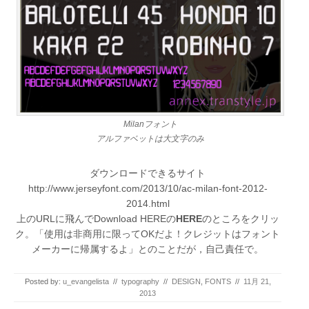
Milanフォント
アルファベットは大文字のみ
ダウンロードできるサイト
http://www.jerseyfont.com/2013/10/ac-milan-font-2012-
2014.html
上のURLに飛んでDownload HEREの
HERE
のところをクリッ
ク。「使用は非商用に限ってOKだよ！クレジットはフォント
メーカーに帰属するよ」とのことだが，自己責任で。
Posted by:
u_evangelista
//
typography
//
DESIGN
,
FONTS
//
11月 21,
2013