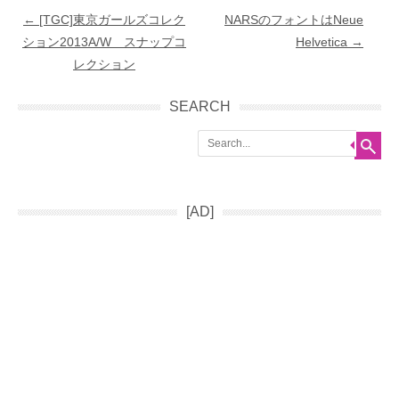
Post navigation
←
[TGC]東京ガールズコレク
NARSのフォントはNeue
ション2013A/W スナップコ
Helvetica
→
レクション
SEARCH
Search
[AD]