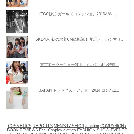
[TGC]東京ガールズコレクション2013A/W ...
SKE48が初の水着CMに挑戦！ 地元・ナガシマリ...
東京モーターショー2019 コンパニオン特集...
JAPAN ドラッグストアショー2014 コンパニ...
COSMETICS
REPORTS
MEN'S FASHION
a-nation
COMPANIONs
EVENTS
BOOK REVIEWS
Fes.
Cosplay
clothes
FASHION SHOW
NEWS