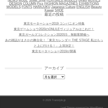
MODE
Street Style
FEATURED MODELS
Gyaru
MOVIES
DESIGN
COLUMN
Pics
FASHION MAGAZINES
EXHIBITIONS
MODELS
FONTS
HARAJUKU
Japanese Culture
ENGLISH
Beauty
Kawaii
SHOE
最近の投稿
東京モーターショー2019 コンパニオン特集
東京ゲームショウ2020のONLILEヴィジュアルはこれだ！
東京ガールズコレクション2020SS，無観客開催へ
あの雑誌がまさかの舞台化！「東京カレンダー THE STAGE 私はもっ
と上に行ける！」上演決定！
東京モーターショー2019が開幕
アーカイブ
アーカイブ
© 2026
Transtyle.jp
Leaf Theme
powered by
WordPress