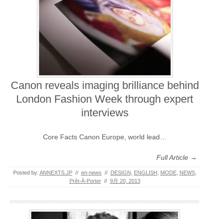
Canon reveals imaging brilliance behind
London Fashion Week through expert
interviews
Core Facts Canon Europe, world lead…
Full Article →
Posted by:
ANNEXTS.JP
//
en-news
//
DESIGN
,
ENGLISH
,
MODE
,
NEWS
,
Prêt-À-Porter
//
9月 20, 2013