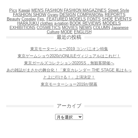
Pics
Kawaii
MEN'S FASHION
FASHION MAGAZINES
Street Style
FASHION SHOW
DESIGN
REPORTS
Gyaru
COMPANIONs
EVENTS
Beauty
Cosplay
Fes.
FEATURED MODELS
FONTS
SHOE
HARAJUKU
clothes
BOOK REVIEWS
MODELS
a-nation
NEWS
EXHIBITIONS
COSMETICS
COLUMN
Japanese
MOVIES
Culture
MODE
ENGLISH
最近の投稿
東京モーターショー2019 コンパニオン特集
東京ゲームショウ2020のONLILEヴィジュアルはこれだ！
東京ガールズコレクション2020SS，無観客開催へ
あの雑誌がまさかの舞台化！「東京カレンダー THE STAGE 私はもっ
と上に行ける！」上演決定！
東京モーターショー2019が開幕
アーカイブ
アーカイブ