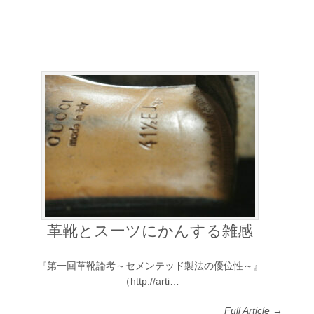
革靴とスーツにかんする雑感
『第一回革靴論考～セメンテッド製法の優位性～』
（http://arti…
Full Article →