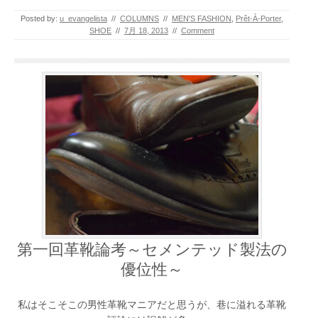
Posted by:
u_evangelista
//
COLUMNS
//
MEN'S FASHION
,
Prêt-À-Porter
,
SHOE
//
7月 18, 2013
//
Comment
第一回革靴論考～セメンテッド製法の
優位性～
私はそこそこの男性革靴マニアだと思うが、巷に溢れる革靴