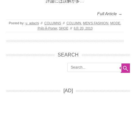
評論には誤解が多…
Full Article →
Posted by:
u_adachi
//
COLUMNS
//
COLUMN
,
MEN'S FASHION
,
MODE
,
Prêt-À-Porter
,
SHOE
//
6月 20, 2013
SEARCH
Search
[AD]