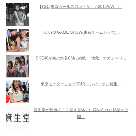
[TGC]東京ガールズコレクション2013A/W ...
TOKYO GAME SHOW(東京ゲームショウ)...
SKE48が初の水着CMに挑戦！ 地元・ナガシマリ...
東京モーターショー2019 コンパニオン特集...
資生堂が独自の「手書き書体」に秘められた秘話を公
開...