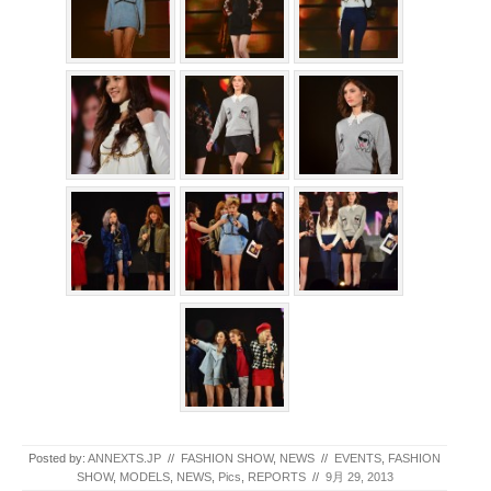
Posted by:
ANNEXTS.JP
//
FASHION SHOW
,
NEWS
//
EVENTS
,
FASHION
SHOW
,
MODELS
,
NEWS
,
Pics
,
REPORTS
//
9月 29, 2013