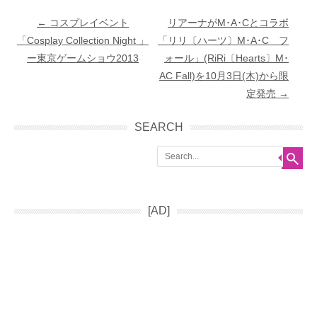
Post navigation
←
コスプレイベント
リアーナがM･A･Cとコラボ
「Cosplay Collection Night 」
「リリ〔ハーツ〕M･A･C フ
ー東京ゲームショウ2013
ォール」(RiRi〔Hearts〕M･
AC Fall)を10月3日(木)から限
定発売
→
SEARCH
Search
[AD]