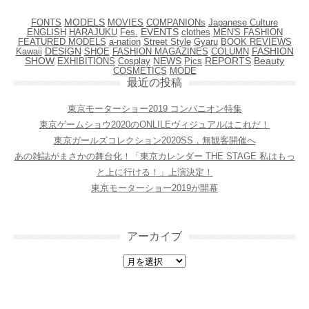
FONTS
MODELS
Japanese Culture
MOVIES
COMPANIONs
EVENTS
ENGLISH
HARAJUKU
Fes.
clothes
MEN'S FASHION
FEATURED MODELS
Street Style
BOOK REVIEWS
a-nation
Gyaru
Kawaii
DESIGN
SHOE
FASHION MAGAZINES
COLUMN
FASHION
NEWS
SHOW
EXHIBITIONS
Cosplay
Pics
REPORTS
Beauty
COSMETICS
MODE
最近の投稿
東京モーターショー2019 コンパニオン特集
東京ゲームショウ2020のONLILEヴィジュアルはこれだ！
東京ガールズコレクション2020SS，無観客開催へ
あの雑誌がまさかの舞台化！「東京カレンダー THE STAGE 私はもっ
と上に行ける！」上演決定！
東京モーターショー2019が開幕
アーカイブ
アーカイブ