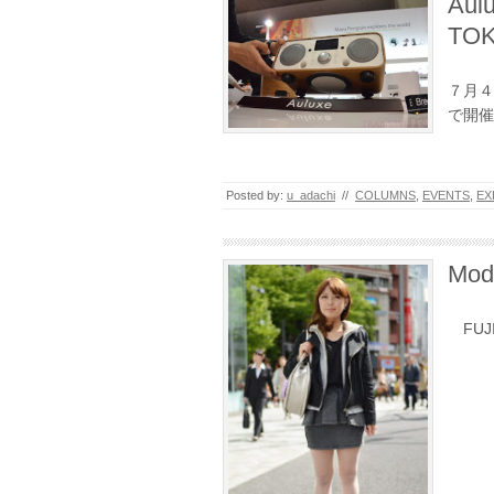
Au
TO
７月４
で開催
Posted by:
u_adachi
//
COLUMNS
,
EVENTS
,
EX
Mod
FUJII