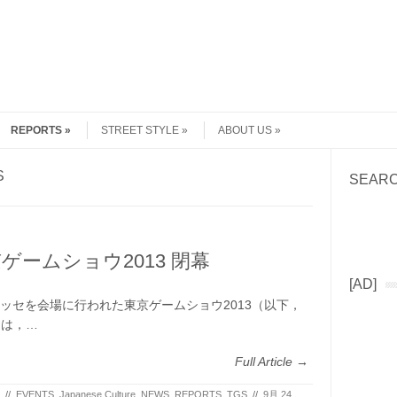
REPORTS
STREET STYLE
ABOUT US
S
SEAR
Search
ゲームショウ2013 閉幕
[AD]
ッセを会場に行われた東京ゲームショウ2013（以下，
）は，…
Full Article →
//
EVENTS
,
Japanese Culture
,
NEWS
,
REPORTS
,
TGS
//
9月 24,