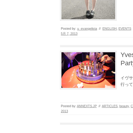
Posted by:
u_evangelista
//
ENGLISH
,
EVENTS
5月 7, 2013
Yves
Part
イヴサ
行って
Posted by:
ANNEXTS.JP
//
ARTICLES
,
beauty
,
C
2013