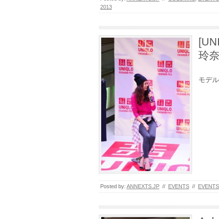
2013
[UN
玲奈
モデル
Posted by:
ANNEXTS.JP
//
EVENTS
//
EVENTS