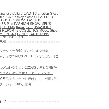
EVENTS
apanese Culture
a-nation
Gyaru
DESIGN
Cosplay
clothes
FEATURED
S
BOOK REVIEWS
FASHION
NES
Pics
FASHION SHOW
MEN'S
N
COLUMN
Kawaii
Fes.
HARAJUKU
S
REPORTS
COSMETICS
MODE
Street
FONTS
EXHIBITIONS
MPANIONs
ENGLISH
SHOE
投稿
ターショー2019 コンパニオン特集
ムショウ2020のONLILEヴィジュアルはこ
ルズコレクション2020SS，無観客開催へ
がまさかの舞台化！「東京カレンダー
STAGE 私はもっと上に行ける！」上演決定！
ターショー2019が開幕
イブ