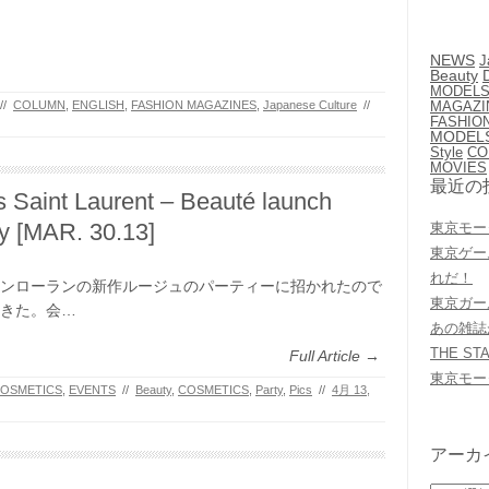
NEWS
J
Beauty
MODEL
MAGAZI
//
COLUMN
,
ENGLISH
,
FASHION MAGAZINES
,
Japanese Culture
//
FASHIO
MODEL
Style
CO
MOVIES
最近の
 Saint Laurent – Beauté launch
y [MAR. 30.13]
東京モー
東京ゲー
れだ！
ンローランの新作ルージュのパーティーに招かれたので
東京ガー
きた。会…
あの雑誌
THE 
Full Article →
東京モー
OSMETICS
,
EVENTS
//
Beauty
,
COSMETICS
,
Party
,
Pics
//
4月 13,
アーカ