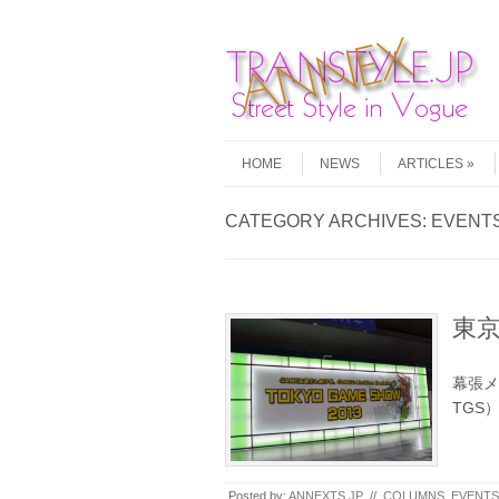
Skip to content
Menu
HOME
NEWS
ARTICLES
CATEGORY ARCHIVES:
EVENT
東京
幕張メ
TGS
Posted by:
ANNEXTS.JP
//
COLUMNS
,
EVENTS