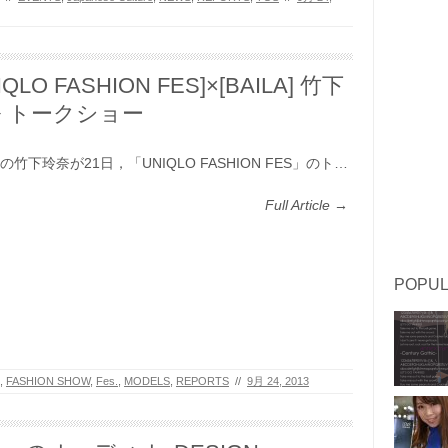
IQLO FASHION FES]×[BAILA] 竹下
 トークショー
の竹下玲奈が21日，「UNIQLO FASHION FES」のト…
Full Article →
POPUL
,
FASHION SHOW
,
Fes.
,
MODELS
,
REPORTS
//
9月 24, 2013