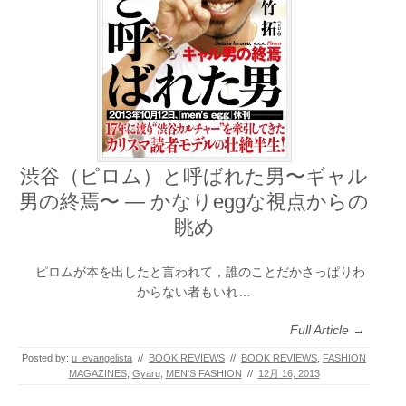
渋谷（ピロム）と呼ばれた男〜ギャル
男の終焉〜 ― かなりeggな視点からの
眺め
ピロムが本を出したと言われて，誰のことだかさっぱりわ
からない者もいれ…
Full Article →
Posted by:
u_evangelista
//
BOOK REVIEWS
//
BOOK REVIEWS
,
FASHION
MAGAZINES
,
Gyaru
,
MEN'S FASHION
//
12月 16, 2013