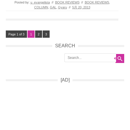
Posted by:
u_evangelista
//
BOOK REVIEWS
//
BOOK REVIEWS
,
COLUMN
,
GAL
,
Gyaru
//
5月 20, 2013
Page 1 of 3
1
2
3
SEARCH
Search
[AD]