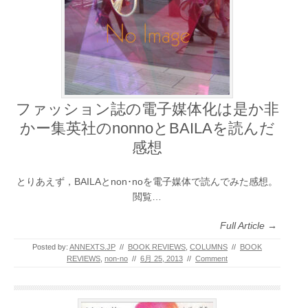
ファッション誌の電子媒体化は是か非
かー集英社のnonnoとBAILAを読んだ
感想
とりあえず，BAILAとnon･noを電子媒体で読んでみた感想。
閲覧…
Full Article →
Posted by:
ANNEXTS.JP
//
BOOK REVIEWS
,
COLUMNS
//
BOOK
REVIEWS
,
non-no
//
6月 25, 2013
//
Comment