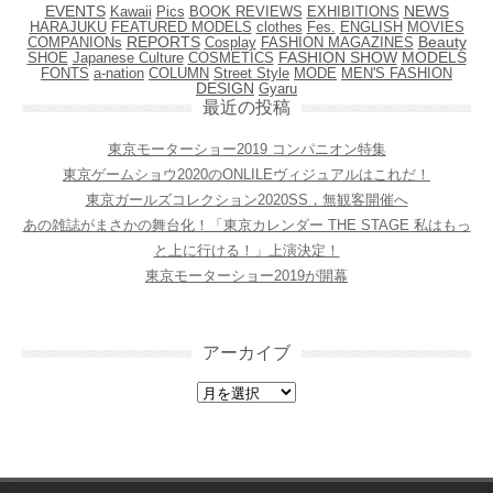
EVENTS
NEWS
Kawaii
Pics
BOOK REVIEWS
EXHIBITIONS
HARAJUKU
FEATURED MODELS
clothes
Fes.
ENGLISH
MOVIES
REPORTS
Cosplay
FASHION MAGAZINES
Beauty
COMPANIONs
SHOE
Japanese Culture
COSMETICS
FASHION SHOW
MODELS
FONTS
COLUMN
Street Style
MODE
MEN'S FASHION
a-nation
DESIGN
Gyaru
最近の投稿
東京モーターショー2019 コンパニオン特集
東京ゲームショウ2020のONLILEヴィジュアルはこれだ！
東京ガールズコレクション2020SS，無観客開催へ
あの雑誌がまさかの舞台化！「東京カレンダー THE STAGE 私はもっ
と上に行ける！」上演決定！
東京モーターショー2019が開幕
アーカイブ
アーカイブ