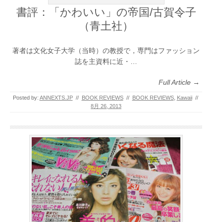
書評：「かわいい」の帝国/古賀令子
（青土社）
著者は文化女子大学（当時）の教授で，専門はファッション
誌を主資料に近・…
Full Article →
Posted by:
ANNEXTS.JP
//
BOOK REVIEWS
//
BOOK REVIEWS
,
Kawaii
//
8月 26, 2013