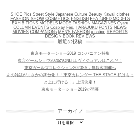
SHOE
Pics
Street Style
Japanese Culture
Beauty
Kawaii
clothes
FASHION SHOW
COSMETICS
ENGLISH
FEATURED MODELS
EXHIBITIONS
MODELS
MODE
FASHION MAGAZINES
Gyaru
EVENTS
NEWS
COLUMN
Cosplay
Fes.
HARAJUKU
FONTS
MEN'S FASHION
REPORTS
MOVIES
COMPANIONs
a-nation
DESIGN
BOOK REVIEWS
最近の投稿
東京モーターショー2019 コンパニオン特集
東京ゲームショウ2020のONLILEヴィジュアルはこれだ！
東京ガールズコレクション2020SS，無観客開催へ
あの雑誌がまさかの舞台化！「東京カレンダー THE STAGE 私はもっ
と上に行ける！」上演決定！
東京モーターショー2019が開幕
アーカイブ
アーカイブ