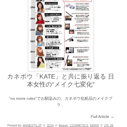
カネボウ「KATE」と共に振り返る 日
本女性の“メイク七変化”
“no more rules”でお馴染みの、カネボウ化粧品のメイクブ
ラ…
Full Article →
Posted by:
ANNEXTS.JP
//
2014
//
Beauty
,
COSMETICS
,
NEWS
//
2月 28,