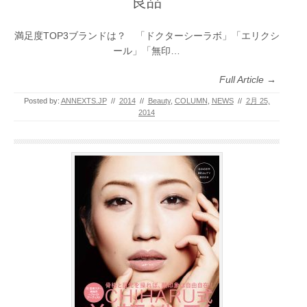
良品
満足度TOP3ブランドは？ 「ドクターシーラボ」「エリクシ
ール」「無印…
Full Article →
Posted by:
ANNEXTS.JP
//
2014
//
Beauty
,
COLUMN
,
NEWS
//
2月 25,
2014