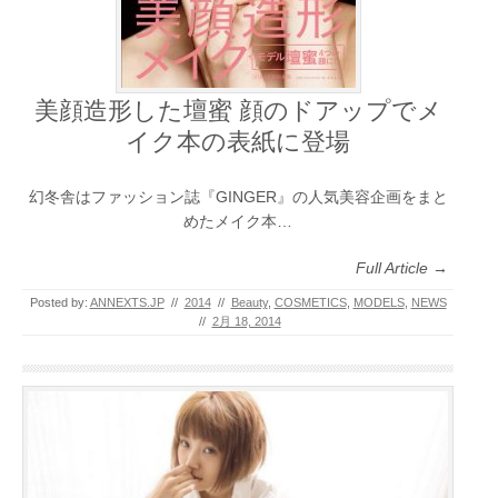
美顔造形した壇蜜 顔のドアップでメ
イク本の表紙に登場
幻冬舎はファッション誌『GINGER』の人気美容企画をまと
めたメイク本…
Full Article →
Posted by:
ANNEXTS.JP
//
2014
//
Beauty
,
COSMETICS
,
MODELS
,
NEWS
//
2月 18, 2014