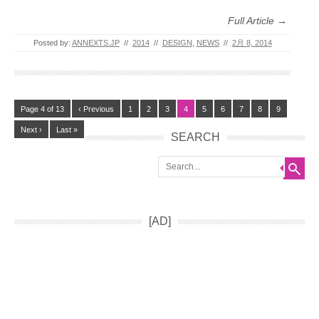
Full Article →
Posted by:
ANNEXTS.JP
//
2014
//
DESIGN
,
NEWS
//
2月 8, 2014
Page 4 of 13
‹ Previous
1
2
3
4
5
6
7
8
9
Next ›
Last »
SEARCH
Search
[AD]