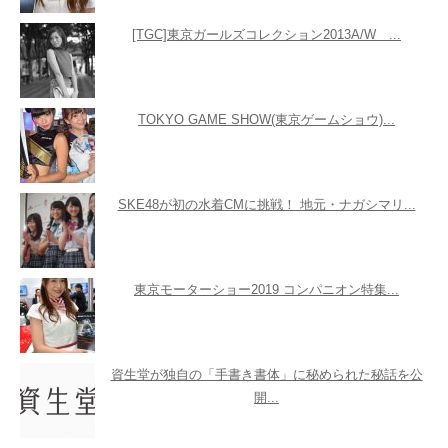
[TGC]東京ガールズコレクション2013A/W ...
TOKYO GAME SHOW(東京ゲームショウ)...
SKE48が初の水着CMに挑戦！ 地元・ナガシマリ...
東京モーターショー2019 コンパニオン特集...
資生堂が独自の「手書き書体」に秘められた秘話を公
開...