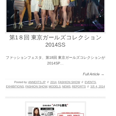
第1８回 東京ガールズコレクション
2014SS
ファッションフェスタ、第18回 東京ガールズコレクションが
2014SP…
Full Article →
Posted by:
ANNEXTS.JP
//
2014
,
FASHION SHOW
//
EVENTS
,
EXHIBITIONS
,
FASHION SHOW
,
MODELS
,
NEWS
,
REPORTS
//
3月 4, 2014